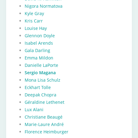
Nigora Normatova
Kyle Gray
Kris Carr
Louise Hay
Glennon Doyle
Isabel Arends
Gala Darling
Emma Mildon
Danielle LaPorte
Sergio Magana
Mona Lisa Schulz
Eckhart Tolle
Deepak Chopra
Géraldine Lethenet
Lux Alani
Christiane Beaugé
Marie-Laure André
Florence Heimburger