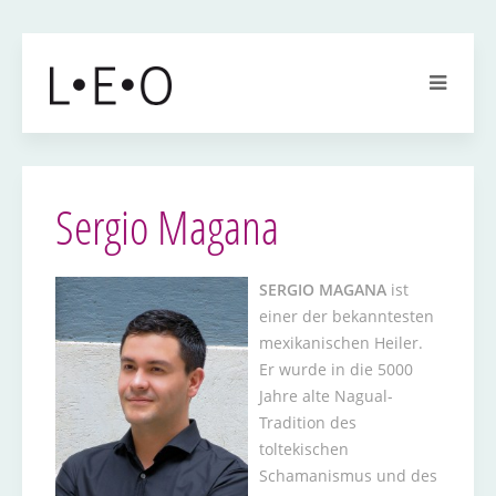
Sergio Magana
SERGIO MAGANA
ist
einer der bekanntesten
mexikanischen Heiler.
Er wurde in die 5000
Jahre alte Nagual-
Tradition des
toltekischen
Schamanismus und des