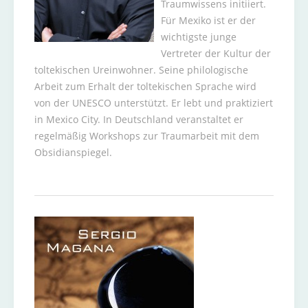
Traumwissens initiiert.
Für Mexiko ist er der
wichtigste junge
Vertreter der Kultur der
toltekischen Ureinwohner. Seine philologische
Arbeit zum Erhalt der toltekischen Sprache wird
von der UNESCO unterstützt. Er lebt und praktiziert
in Mexico City. In Deutschland veranstaltet er
regelmäßig Workshops zur Traumarbeit mit dem
Obsidianspiegel.