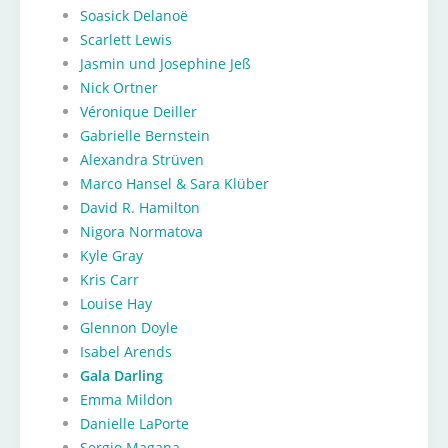
Soasick Delanoë
Scarlett Lewis
Jasmin und Josephine Jeß
Nick Ortner
Véronique Deiller
Gabrielle Bernstein
Alexandra Strüven
Marco Hansel & Sara Klüber
David R. Hamilton
Nigora Normatova
Kyle Gray
Kris Carr
Louise Hay
Glennon Doyle
Isabel Arends
Gala Darling
Emma Mildon
Danielle LaPorte
Sergio Magana