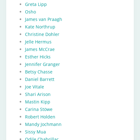
Greta Lipp
Osho
James van Praagh
Kate Northrup
Christine Dohler
Jelle Hermus
James McCrae
Esther Hicks
Jennifer Granger
Betsy Chasse
Daniel Barrett
Joe Vitale
Shari Arison
Mastin Kipp
Carina Stöwe
Robert Holden
Mandy Jochmann
Sissy Mua
Odile Chabrillac