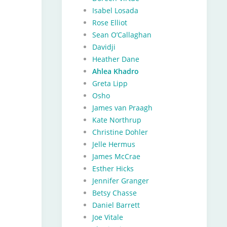
Isabel Losada
Rose Elliot
Sean O’Callaghan
Davidji
Heather Dane
Ahlea Khadro
Greta Lipp
Osho
James van Praagh
Kate Northrup
Christine Dohler
Jelle Hermus
James McCrae
Esther Hicks
Jennifer Granger
Betsy Chasse
Daniel Barrett
Joe Vitale