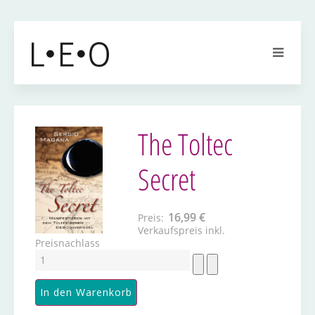
The Toltec
Secret
16,99 €
Preis:
Verkaufspreis inkl.
Preisnachlass