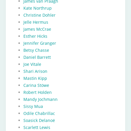
James van Praagh
Kate Northrup
Christine Dohler
Jelle Hermus
James McCrae
Esther Hicks
Jennifer Granger
Betsy Chasse
Daniel Barrett
Joe Vitale
Shari Arison
Mastin Kipp
Carina Stöwe
Robert Holden
Mandy Jochmann
Sissy Mua
Odile Chabrillac
Soasick Delanoë
Scarlett Lewis