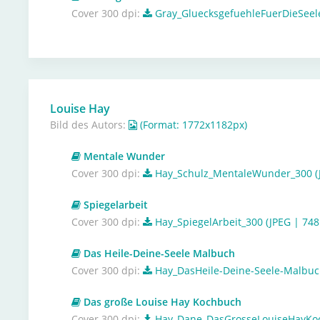
Cover 300 dpi:
Gray_GluecksgefuehleFuerDieSeele
Louise Hay
Bild des Autors:
(Format: 1772x1182px)
Mentale Wunder
Cover 300 dpi:
Hay_Schulz_MentaleWunder_300 (J
Spiegelarbeit
Cover 300 dpi:
Hay_SpiegelArbeit_300 (JPEG | 748
Das Heile-Deine-Seele Malbuch
Cover 300 dpi:
Hay_DasHeile-Deine-Seele-Malbuch
Das große Louise Hay Kochbuch
Cover 300 dpi:
Hay_Dane_DasGrosseLouiseHayKoc