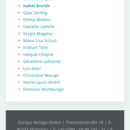
Isabel Arends
Gala Darling
Emma Mildon
Danielle LaPorte
Sergio Magana
Mona Lisa Schulz
Eckhart Tolle
Deepak Chopra
Géraldine Lethenet
Lux Alani
Christiane Beaugé
Marie-Laure André
Florence Heimburger
Europa Verlage GmbH | Theresienstraße 18 | D-
80333 München | T: +49 (0)89 - 18 94 733 - 21 | F: