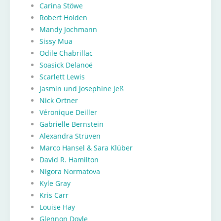
Carina Stöwe
Robert Holden
Mandy Jochmann
Sissy Mua
Odile Chabrillac
Soasick Delanoë
Scarlett Lewis
Jasmin und Josephine Jeß
Nick Ortner
Véronique Deiller
Gabrielle Bernstein
Alexandra Strüven
Marco Hansel & Sara Klüber
David R. Hamilton
Nigora Normatova
Kyle Gray
Kris Carr
Louise Hay
Glennon Doyle