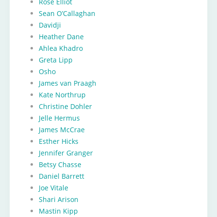
Rose Elliot
Sean O’Callaghan
Davidji
Heather Dane
Ahlea Khadro
Greta Lipp
Osho
James van Praagh
Kate Northrup
Christine Dohler
Jelle Hermus
James McCrae
Esther Hicks
Jennifer Granger
Betsy Chasse
Daniel Barrett
Joe Vitale
Shari Arison
Mastin Kipp