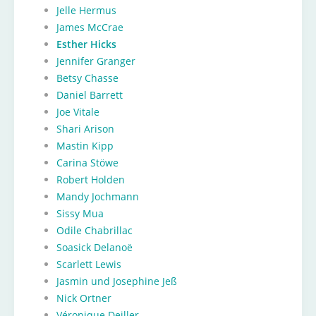
Jelle Hermus
James McCrae
Esther Hicks
Jennifer Granger
Betsy Chasse
Daniel Barrett
Joe Vitale
Shari Arison
Mastin Kipp
Carina Stöwe
Robert Holden
Mandy Jochmann
Sissy Mua
Odile Chabrillac
Soasick Delanoë
Scarlett Lewis
Jasmin und Josephine Jeß
Nick Ortner
Véronique Deiller