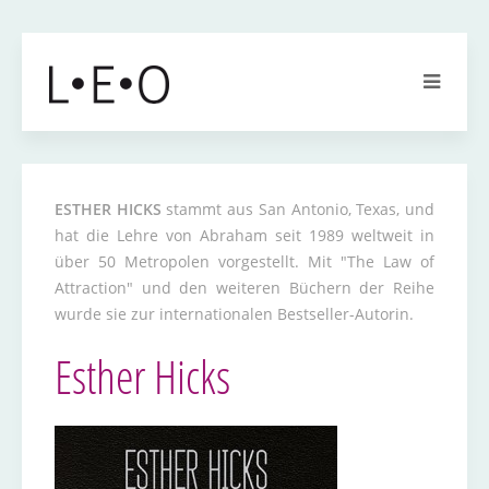
ESTHER HICKS
stammt aus San Antonio, Texas, und
hat die Lehre von Abraham seit 1989 weltweit in
über 50 Metropolen vorgestellt. Mit "The Law of
Attraction" und den weiteren Büchern der Reihe
wurde sie zur internationalen Bestseller-Autorin.
Esther Hicks